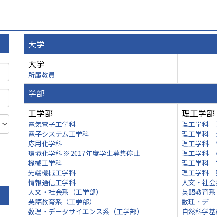
大学
大学
所属教員
学部
工学部
理工学部
電気電子工学科
理工学科 
電子システム工学科
理工学科 
応用化学科
理工学科 
環境化学科 ※2017年度学生募集停止
理工学科 
機械工学科
理工学科 
先端機械工学科
理工学科 
情報通信工学科
人文・社会
人文・社会系（工学部）
英語教育系
英語教育系（工学部）
数理・デー
数理・データサイエンス系（工学部）
自然科学基