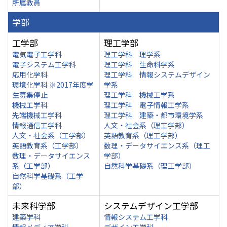
所属教員
学部
工学部
理工学部
電気電子工学科
理工学科 理学系
電子システム工学科
理工学科 生命科学系
応用化学科
理工学科 情報システムデザイン
環境化学科 ※2017年度学
学系
生募集停止
理工学科 機械工学系
機械工学科
理工学科 電子情報工学系
先端機械工学科
理工学科 建築・都市環境学系
情報通信工学科
人文・社会系（理工学部）
人文・社会系（工学部）
英語教育系（理工学部）
英語教育系（工学部）
数理・データサイエンス系（理工
数理・データサイエンス
学部）
系（工学部）
自然科学基礎系（理工学部）
自然科学基礎系（工学
部）
未来科学部
システムデザイン工学部
建築学科
情報システム工学科