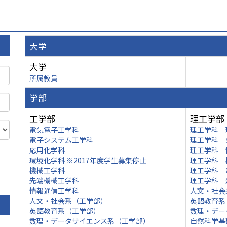
大学
大学
所属教員
学部
工学部
理工学部
電気電子工学科
理工学科 
電子システム工学科
理工学科 
応用化学科
理工学科 
環境化学科 ※2017年度学生募集停止
理工学科 
機械工学科
理工学科 
先端機械工学科
理工学科 
情報通信工学科
人文・社会
人文・社会系（工学部）
英語教育系
英語教育系（工学部）
数理・デー
数理・データサイエンス系（工学部）
自然科学基