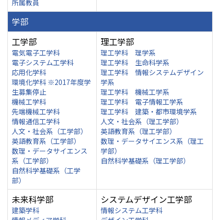
所属教員
学部
工学部
理工学部
電気電子工学科
理工学科 理学系
電子システム工学科
理工学科 生命科学系
応用化学科
理工学科 情報システムデザイン
環境化学科 ※2017年度学
学系
生募集停止
理工学科 機械工学系
機械工学科
理工学科 電子情報工学系
先端機械工学科
理工学科 建築・都市環境学系
情報通信工学科
人文・社会系（理工学部）
人文・社会系（工学部）
英語教育系（理工学部）
英語教育系（工学部）
数理・データサイエンス系（理工
数理・データサイエンス
学部）
系（工学部）
自然科学基礎系（理工学部）
自然科学基礎系（工学
部）
未来科学部
システムデザイン工学部
建築学科
情報システム工学科