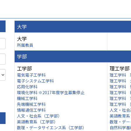
大学
大学
所属教員
学部
工学部
理工学部
電気電子工学科
理工学科 
電子システム工学科
理工学科 
応用化学科
理工学科 
環境化学科 ※2017年度学生募集停止
理工学科 
機械工学科
理工学科 
先端機械工学科
理工学科 
情報通信工学科
人文・社会
人文・社会系（工学部）
英語教育系
英語教育系（工学部）
数理・デー
数理・データサイエンス系（工学部）
自然科学基