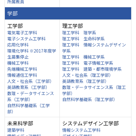
所属教員
学部
工学部
理工学部
電気電子工学科
理工学科 理学系
電子システム工学科
理工学科 生命科学系
応用化学科
理工学科 情報システムデザイン
環境化学科 ※2017年度学
学系
生募集停止
理工学科 機械工学系
機械工学科
理工学科 電子情報工学系
先端機械工学科
理工学科 建築・都市環境学系
情報通信工学科
人文・社会系（理工学部）
人文・社会系（工学部）
英語教育系（理工学部）
英語教育系（工学部）
数理・データサイエンス系（理工
数理・データサイエンス
学部）
系（工学部）
自然科学基礎系（理工学部）
自然科学基礎系（工学
部）
未来科学部
システムデザイン工学部
建築学科
情報システム工学科