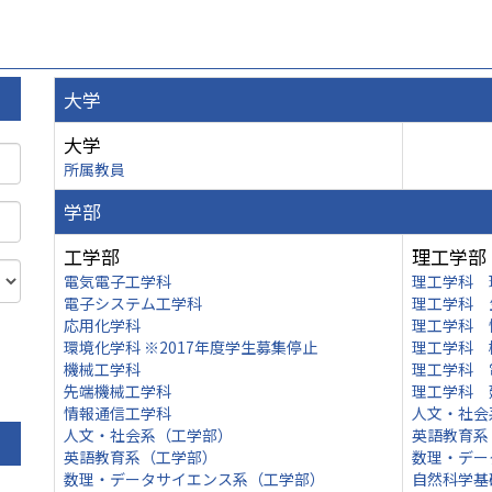
大学
大学
所属教員
学部
工学部
理工学部
電気電子工学科
理工学科 
電子システム工学科
理工学科 
応用化学科
理工学科 
環境化学科 ※2017年度学生募集停止
理工学科 
機械工学科
理工学科 
先端機械工学科
理工学科 
情報通信工学科
人文・社会
人文・社会系（工学部）
英語教育系
英語教育系（工学部）
数理・デー
数理・データサイエンス系（工学部）
自然科学基