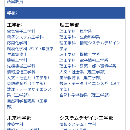
所属教員
学部
工学部
理工学部
電気電子工学科
理工学科 理学系
電子システム工学科
理工学科 生命科学系
応用化学科
理工学科 情報システムデザイン
環境化学科 ※2017年度学
学系
生募集停止
理工学科 機械工学系
機械工学科
理工学科 電子情報工学系
先端機械工学科
理工学科 建築・都市環境学系
情報通信工学科
人文・社会系（理工学部）
人文・社会系（工学部）
英語教育系（理工学部）
英語教育系（工学部）
数理・データサイエンス系（理工
数理・データサイエンス
学部）
系（工学部）
自然科学基礎系（理工学部）
自然科学基礎系（工学
部）
未来科学部
システムデザイン工学部
建築学科
情報システム工学科