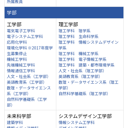
所属教員
学部
工学部
理工学部
電気電子工学科
理工学科 理学系
電子システム工学科
理工学科 生命科学系
応用化学科
理工学科 情報システムデザイン
環境化学科 ※2017年度学
学系
生募集停止
理工学科 機械工学系
機械工学科
理工学科 電子情報工学系
先端機械工学科
理工学科 建築・都市環境学系
情報通信工学科
人文・社会系（理工学部）
人文・社会系（工学部）
英語教育系（理工学部）
英語教育系（工学部）
数理・データサイエンス系（理工
数理・データサイエンス
学部）
系（工学部）
自然科学基礎系（理工学部）
自然科学基礎系（工学
部）
未来科学部
システムデザイン工学部
建築学科
情報システム工学科