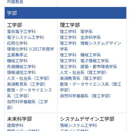
所属教員
学部
工学部
理工学部
電気電子工学科
理工学科 理学系
電子システム工学科
理工学科 生命科学系
応用化学科
理工学科 情報システムデザイン
環境化学科 ※2017年度学
学系
生募集停止
理工学科 機械工学系
機械工学科
理工学科 電子情報工学系
先端機械工学科
理工学科 建築・都市環境学系
情報通信工学科
人文・社会系（理工学部）
人文・社会系（工学部）
英語教育系（理工学部）
英語教育系（工学部）
数理・データサイエンス系（理工
数理・データサイエンス
学部）
系（工学部）
自然科学基礎系（理工学部）
自然科学基礎系（工学
部）
未来科学部
システムデザイン工学部
建築学科
情報システム工学科