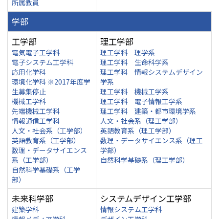
所属教員
学部
工学部
理工学部
電気電子工学科
理工学科 理学系
電子システム工学科
理工学科 生命科学系
応用化学科
理工学科 情報システムデザイン
環境化学科 ※2017年度学
学系
生募集停止
理工学科 機械工学系
機械工学科
理工学科 電子情報工学系
先端機械工学科
理工学科 建築・都市環境学系
情報通信工学科
人文・社会系（理工学部）
人文・社会系（工学部）
英語教育系（理工学部）
英語教育系（工学部）
数理・データサイエンス系（理工
数理・データサイエンス
学部）
系（工学部）
自然科学基礎系（理工学部）
自然科学基礎系（工学
部）
未来科学部
システムデザイン工学部
建築学科
情報システム工学科