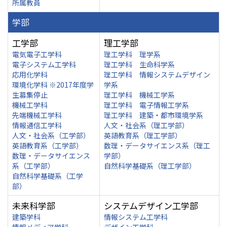
所属教員
学部
工学部
理工学部
電気電子工学科
理工学科 理学系
電子システム工学科
理工学科 生命科学系
応用化学科
理工学科 情報システムデザイン
環境化学科 ※2017年度学
学系
生募集停止
理工学科 機械工学系
機械工学科
理工学科 電子情報工学系
先端機械工学科
理工学科 建築・都市環境学系
情報通信工学科
人文・社会系（理工学部）
人文・社会系（工学部）
英語教育系（理工学部）
英語教育系（工学部）
数理・データサイエンス系（理工
数理・データサイエンス
学部）
系（工学部）
自然科学基礎系（理工学部）
自然科学基礎系（工学
部）
未来科学部
システムデザイン工学部
建築学科
情報システム工学科