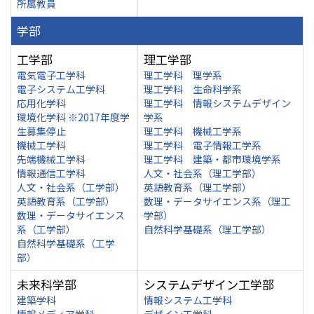
所属教員
学部
工学部
理工学部
電気電子工学科
理工学科 理学系
電子システム工学科
理工学科 生命科学系
応用化学科
理工学科 情報システムデザイン
環境化学科 ※2017年度学
学系
生募集停止
理工学科 機械工学系
機械工学科
理工学科 電子情報工学系
先端機械工学科
理工学科 建築・都市環境学系
情報通信工学科
人文・社会系（理工学部）
人文・社会系（工学部）
英語教育系（理工学部）
英語教育系（工学部）
数理・データサイエンス系（理工
数理・データサイエンス
学部）
系（工学部）
自然科学基礎系（理工学部）
自然科学基礎系（工学
部）
未来科学部
システムデザイン工学部
建築学科
情報システム工学科