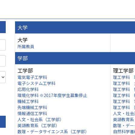
大学
大学
所属教員
学部
工学部
理工学部
電気電子工学科
理工学科 
電子システム工学科
理工学科 
応用化学科
理工学科 
環境化学科 ※2017年度学生募集停止
理工学科 
機械工学科
理工学科 
先端機械工学科
理工学科 
情報通信工学科
人文・社会
人文・社会系（工学部）
英語教育系
英語教育系（工学部）
数理・デー
数理・データサイエンス系（工学部）
自然科学基