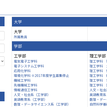
大学
大学
所属教員
学部
工学部
理工学部
電気電子工学科
理工学科 
電子システム工学科
理工学科 
応用化学科
理工学科 
環境化学科 ※2017年度学生募集停止
理工学科 
機械工学科
理工学科 
先端機械工学科
理工学科 
情報通信工学科
人文・社会
人文・社会系（工学部）
英語教育系
英語教育系（工学部）
数理・デー
数理・データサイエンス系（工学部）
自然科学基