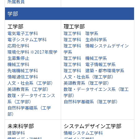
所属教員
学部
工学部
理工学部
電気電子工学科
理工学科 理学系
電子システム工学科
理工学科 生命科学系
応用化学科
理工学科 情報システムデザイン
環境化学科 ※2017年度学
学系
生募集停止
理工学科 機械工学系
機械工学科
理工学科 電子情報工学系
先端機械工学科
理工学科 建築・都市環境学系
情報通信工学科
人文・社会系（理工学部）
人文・社会系（工学部）
英語教育系（理工学部）
英語教育系（工学部）
数理・データサイエンス系（理工
数理・データサイエンス
学部）
系（工学部）
自然科学基礎系（理工学部）
自然科学基礎系（工学
部）
未来科学部
システムデザイン工学部
建築学科
情報システム工学科