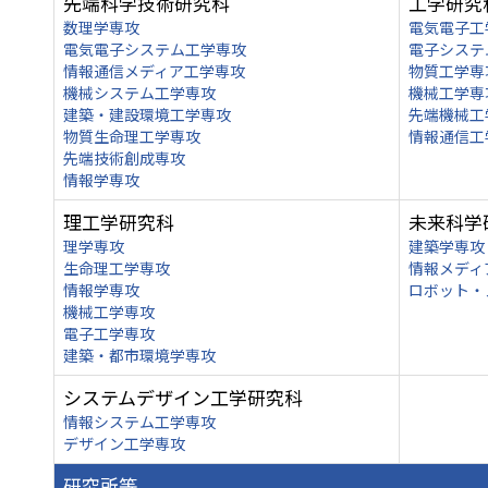
先端科学技術研究科
工学研究
数理学専攻
電気電子工
電気電子システム工学専攻
電子システ
情報通信メディア工学専攻
物質工学専
機械システム工学専攻
機械工学専
建築・建設環境工学専攻
先端機械工
物質生命理工学専攻
情報通信工
先端技術創成専攻
情報学専攻
理工学研究科
未来科学
理学専攻
建築学専攻
生命理工学専攻
情報メディ
情報学専攻
ロボット・
機械工学専攻
電子工学専攻
建築・都市環境学専攻
システムデザイン工学研究科
情報システム工学専攻
デザイン工学専攻
研究所等