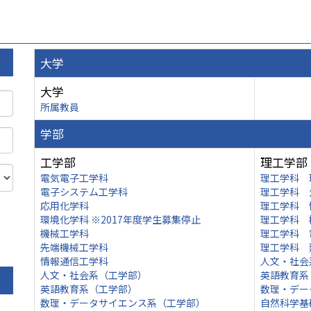
大学
大学
所属教員
学部
工学部
理工学部
電気電子工学科
理工学科 
電子システム工学科
理工学科 
応用化学科
理工学科 
環境化学科 ※2017年度学生募集停止
理工学科 
機械工学科
理工学科 
先端機械工学科
理工学科 
情報通信工学科
人文・社会
人文・社会系（工学部）
英語教育系
英語教育系（工学部）
数理・デー
数理・データサイエンス系（工学部）
自然科学基