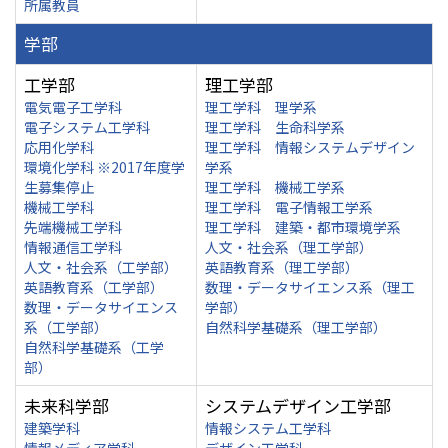
所属教員
学部
工学部
理工学部
電気電子工学科
理工学科 理学系
電子システム工学科
理工学科 生命科学系
応用化学科
理工学科 情報システムデザイン
環境化学科 ※2017年度学
学系
生募集停止
理工学科 機械工学系
機械工学科
理工学科 電子情報工学系
先端機械工学科
理工学科 建築・都市環境学系
情報通信工学科
人文・社会系（理工学部）
人文・社会系（工学部）
英語教育系（理工学部）
英語教育系（工学部）
数理・データサイエンス系（理工
数理・データサイエンス
学部）
系（工学部）
自然科学基礎系（理工学部）
自然科学基礎系（工学
部）
未来科学部
システムデザイン工学部
建築学科
情報システム工学科