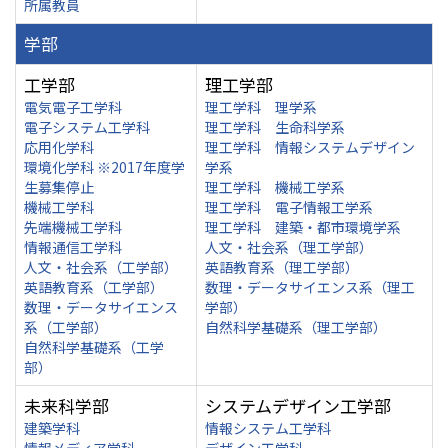
所属教員
学部
工学部
理工学部
電気電子工学科
理工学科 理学系
電子システム工学科
理工学科 生命科学系
応用化学科
理工学科 情報システムデザイン
環境化学科 ※2017年度学
学系
生募集停止
理工学科 機械工学系
機械工学科
理工学科 電子情報工学系
先端機械工学科
理工学科 建築・都市環境学系
情報通信工学科
人文・社会系（理工学部）
人文・社会系（工学部）
英語教育系（理工学部）
英語教育系（工学部）
数理・データサイエンス系（理工
数理・データサイエンス
学部）
系（工学部）
自然科学基礎系（理工学部）
自然科学基礎系（工学
部）
未来科学部
システムデザイン工学部
建築学科
情報システム工学科