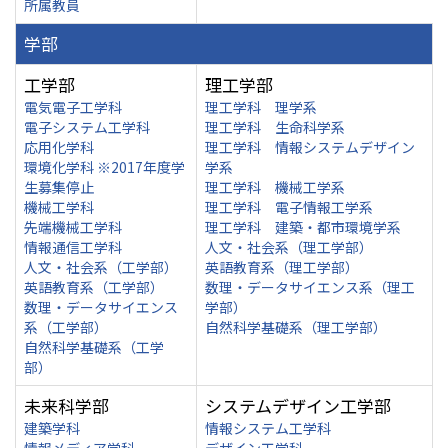
所属教員
学部
工学部
理工学部
電気電子工学科
理工学科 理学系
電子システム工学科
理工学科 生命科学系
応用化学科
理工学科 情報システムデザイン
環境化学科 ※2017年度学
学系
生募集停止
理工学科 機械工学系
機械工学科
理工学科 電子情報工学系
先端機械工学科
理工学科 建築・都市環境学系
情報通信工学科
人文・社会系（理工学部）
人文・社会系（工学部）
英語教育系（理工学部）
英語教育系（工学部）
数理・データサイエンス系（理工
数理・データサイエンス
学部）
系（工学部）
自然科学基礎系（理工学部）
自然科学基礎系（工学
部）
未来科学部
システムデザイン工学部
建築学科
情報システム工学科