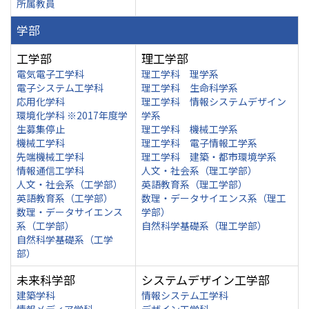
所属教員
学部
工学部
理工学部
電気電子工学科
理工学科 理学系
電子システム工学科
理工学科 生命科学系
応用化学科
理工学科 情報システムデザイン
環境化学科 ※2017年度学
学系
生募集停止
理工学科 機械工学系
機械工学科
理工学科 電子情報工学系
先端機械工学科
理工学科 建築・都市環境学系
情報通信工学科
人文・社会系（理工学部）
人文・社会系（工学部）
英語教育系（理工学部）
英語教育系（工学部）
数理・データサイエンス系（理工
数理・データサイエンス
学部）
系（工学部）
自然科学基礎系（理工学部）
自然科学基礎系（工学
部）
未来科学部
システムデザイン工学部
建築学科
情報システム工学科