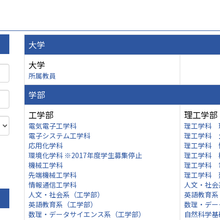
大学
大学
所属教員
学部
工学部
理工学部
電気電子工学科
理工学科 
電子システム工学科
理工学科 
応用化学科
理工学科 
環境化学科 ※2017年度学生募集停止
理工学科 
機械工学科
理工学科 
先端機械工学科
理工学科 
情報通信工学科
人文・社会
人文・社会系（工学部）
英語教育系
英語教育系（工学部）
数理・デー
数理・データサイエンス系（工学部）
自然科学基