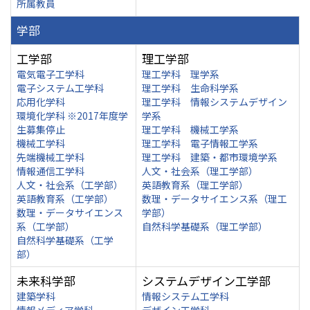
所属教員
学部
工学部
理工学部
電気電子工学科
理工学科 理学系
電子システム工学科
理工学科 生命科学系
応用化学科
理工学科 情報システムデザイン
環境化学科 ※2017年度学
学系
生募集停止
理工学科 機械工学系
機械工学科
理工学科 電子情報工学系
先端機械工学科
理工学科 建築・都市環境学系
情報通信工学科
人文・社会系（理工学部）
人文・社会系（工学部）
英語教育系（理工学部）
英語教育系（工学部）
数理・データサイエンス系（理工
数理・データサイエンス
学部）
系（工学部）
自然科学基礎系（理工学部）
自然科学基礎系（工学
部）
未来科学部
システムデザイン工学部
建築学科
情報システム工学科