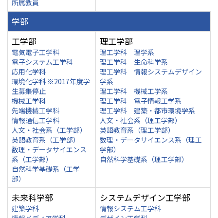
所属教員
学部
工学部
理工学部
電気電子工学科
理工学科 理学系
電子システム工学科
理工学科 生命科学系
応用化学科
理工学科 情報システムデザイン
環境化学科 ※2017年度学
学系
生募集停止
理工学科 機械工学系
機械工学科
理工学科 電子情報工学系
先端機械工学科
理工学科 建築・都市環境学系
情報通信工学科
人文・社会系（理工学部）
人文・社会系（工学部）
英語教育系（理工学部）
英語教育系（工学部）
数理・データサイエンス系（理工
数理・データサイエンス
学部）
系（工学部）
自然科学基礎系（理工学部）
自然科学基礎系（工学
部）
未来科学部
システムデザイン工学部
建築学科
情報システム工学科