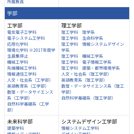
所属教員
学部
工学部
理工学部
電気電子工学科
理工学科 理学系
電子システム工学科
理工学科 生命科学系
応用化学科
理工学科 情報システムデザイン
環境化学科 ※2017年度学
学系
生募集停止
理工学科 機械工学系
機械工学科
理工学科 電子情報工学系
先端機械工学科
理工学科 建築・都市環境学系
情報通信工学科
人文・社会系（理工学部）
人文・社会系（工学部）
英語教育系（理工学部）
英語教育系（工学部）
数理・データサイエンス系（理工
数理・データサイエンス
学部）
系（工学部）
自然科学基礎系（理工学部）
自然科学基礎系（工学
部）
未来科学部
システムデザイン工学部
建築学科
情報システム工学科