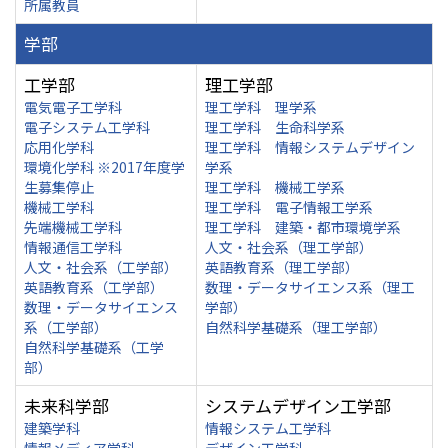
所属教員
学部
工学部
理工学部
電気電子工学科
理工学科 理学系
電子システム工学科
理工学科 生命科学系
応用化学科
理工学科 情報システムデザイン
環境化学科 ※2017年度学
学系
生募集停止
理工学科 機械工学系
機械工学科
理工学科 電子情報工学系
先端機械工学科
理工学科 建築・都市環境学系
情報通信工学科
人文・社会系（理工学部）
人文・社会系（工学部）
英語教育系（理工学部）
英語教育系（工学部）
数理・データサイエンス系（理工
数理・データサイエンス
学部）
系（工学部）
自然科学基礎系（理工学部）
自然科学基礎系（工学
部）
未来科学部
システムデザイン工学部
建築学科
情報システム工学科