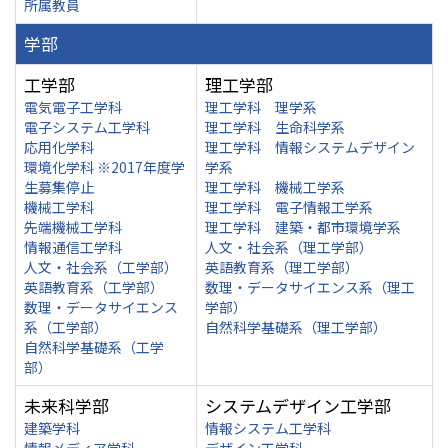
所属教員
学部
工学部
理工学部
電気電子工学科
理工学科 理学系
電子システム工学科
理工学科 生命科学系
応用化学科
理工学科 情報システムデザイン
環境化学科 ※2017年度学
学系
生募集停止
理工学科 機械工学系
機械工学科
理工学科 電子情報工学系
先端機械工学科
理工学科 建築・都市環境学系
情報通信工学科
人文・社会系（理工学部）
人文・社会系（工学部）
英語教育系（理工学部）
英語教育系（工学部）
数理・データサイエンス系（理工
数理・データサイエンス
学部）
系（工学部）
自然科学基礎系（理工学部）
自然科学基礎系（工学
部）
未来科学部
システムデザイン工学部
建築学科
情報システム工学科