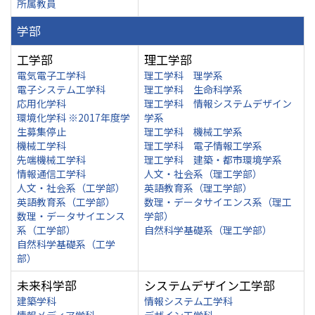
所属教員
学部
工学部
理工学部
電気電子工学科
理工学科 理学系
電子システム工学科
理工学科 生命科学系
応用化学科
理工学科 情報システムデザイン
環境化学科 ※2017年度学
学系
生募集停止
理工学科 機械工学系
機械工学科
理工学科 電子情報工学系
先端機械工学科
理工学科 建築・都市環境学系
情報通信工学科
人文・社会系（理工学部）
人文・社会系（工学部）
英語教育系（理工学部）
英語教育系（工学部）
数理・データサイエンス系（理工
数理・データサイエンス
学部）
系（工学部）
自然科学基礎系（理工学部）
自然科学基礎系（工学
部）
未来科学部
システムデザイン工学部
建築学科
情報システム工学科