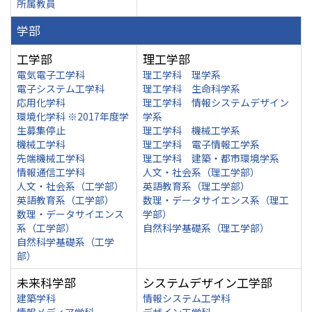
所属教員
学部
工学部
理工学部
電気電子工学科
理工学科 理学系
電子システム工学科
理工学科 生命科学系
応用化学科
理工学科 情報システムデザイン
環境化学科 ※2017年度学
学系
生募集停止
理工学科 機械工学系
機械工学科
理工学科 電子情報工学系
先端機械工学科
理工学科 建築・都市環境学系
情報通信工学科
人文・社会系（理工学部）
人文・社会系（工学部）
英語教育系（理工学部）
英語教育系（工学部）
数理・データサイエンス系（理工
数理・データサイエンス
学部）
系（工学部）
自然科学基礎系（理工学部）
自然科学基礎系（工学
部）
未来科学部
システムデザイン工学部
建築学科
情報システム工学科