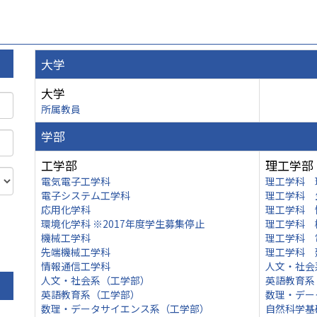
大学
大学
所属教員
学部
工学部
理工学部
電気電子工学科
理工学科 
電子システム工学科
理工学科 
応用化学科
理工学科 
環境化学科 ※2017年度学生募集停止
理工学科 
機械工学科
理工学科 
先端機械工学科
理工学科 
情報通信工学科
人文・社会
人文・社会系（工学部）
英語教育系
英語教育系（工学部）
数理・デー
数理・データサイエンス系（工学部）
自然科学基