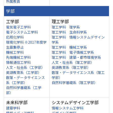
所属教員
学部
工学部
理工学部
電気電子工学科
理工学科 理学系
電子システム工学科
理工学科 生命科学系
応用化学科
理工学科 情報システムデザイン
環境化学科 ※2017年度学
学系
生募集停止
理工学科 機械工学系
機械工学科
理工学科 電子情報工学系
先端機械工学科
理工学科 建築・都市環境学系
情報通信工学科
人文・社会系（理工学部）
人文・社会系（工学部）
英語教育系（理工学部）
英語教育系（工学部）
数理・データサイエンス系（理工
数理・データサイエンス
学部）
系（工学部）
自然科学基礎系（理工学部）
自然科学基礎系（工学
部）
未来科学部
システムデザイン工学部
建築学科
情報システム工学科